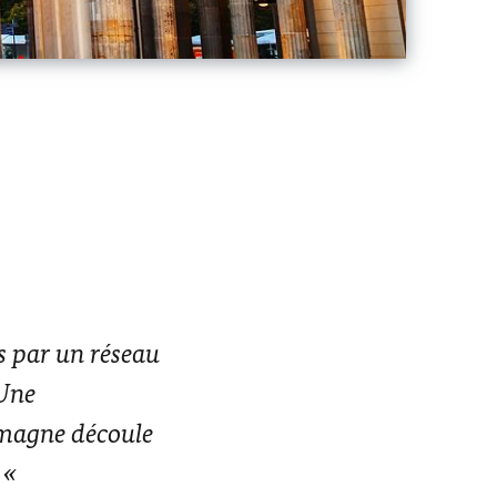
s par un réseau
 Une
lemagne découle