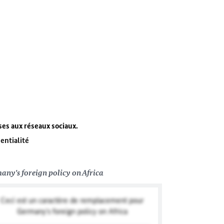
ses aux réseaux sociaux.
entialité
any's foreign policy on Africa
Ceci est un caractère de remplacement pour
Germany's foreign policy on Africa