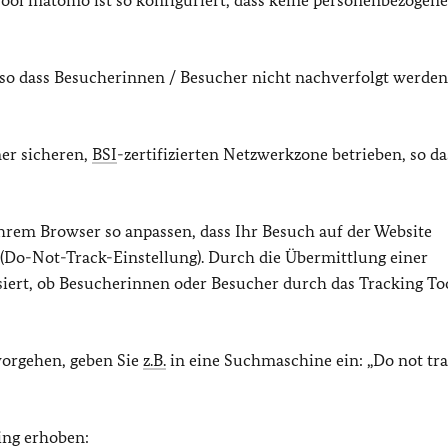
ol matomo ist so konfiguriert, dass keine personenbezogen
 so dass Besucherinnen / Besucher nicht nachverfolgt werden
ner sicheren,
BSI
-zertifizierten Netzwerkzone betrieben, so da
hrem Browser so anpassen, dass Ihr Besuch auf der Website
 (Do-Not-Track-Einstellung). Durch die Übermittlung einer
siert, ob Besucherinnen oder Besucher durch das Tracking To
vorgehen, geben Sie
z.B.
in eine Suchmaschine ein: „Do not tr
ing erhoben: