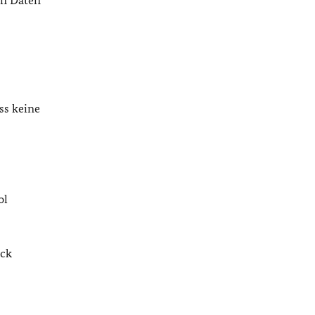
en Daten
ss keine
ol
ack