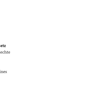
etz
Rechte
ines