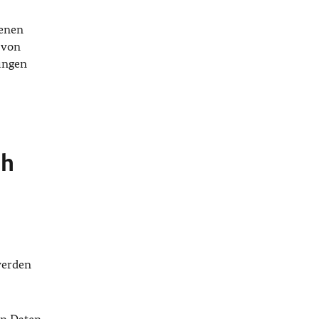
genen
 von
ungen
ch
werden