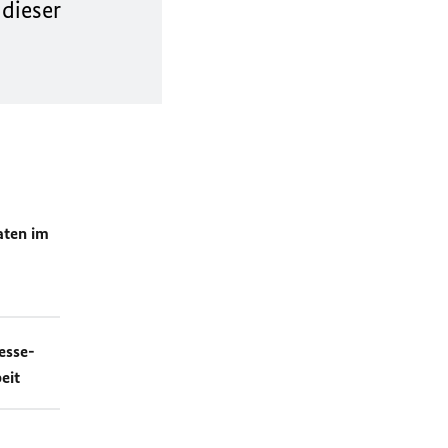
 dieser
aten im
esse-
eit