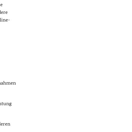
he
dere
line-
aßnahmen
chtung
deren