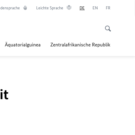
densprache
Leichte Sprache
DE
EN
FR
Äquatorialguinea
Zentralafrikanische Republik
it