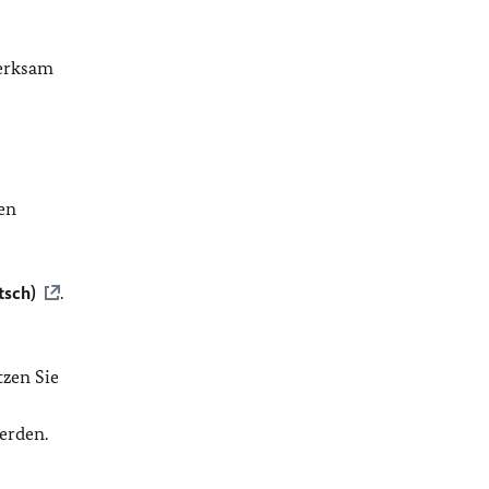
merksam
en
tsch)
.
tzen Sie
erden.